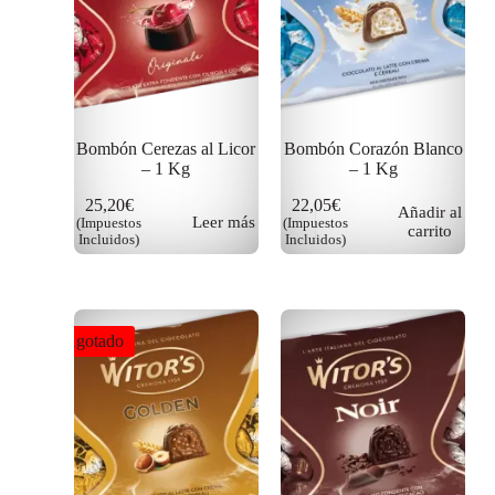
Bombón Cerezas al Licor
Bombón Corazón Blanco
– 1 Kg
– 1 Kg
25,20
€
22,05
€
Añadir al
Leer más
(Impuestos
(Impuestos
carrito
Incluidos)
Incluidos)
Agotado