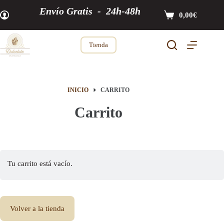
Saltar
Envío Gratis - 24h-48h
0,00
€
al
Carro
contenido
de
Tienda
compra
INICIO
CARRITO
Carrito
Tu carrito está vacío.
Volver a la tienda