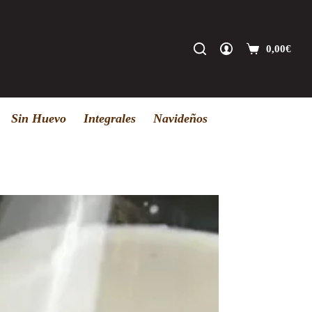
0,00
€
Carro
de
compra
Sin Huevo
Integrales
Navideños