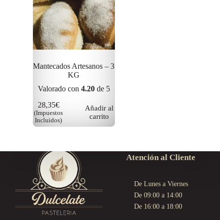
Mantecados Artesanos – 3
KG
Valorado con
4.20
de 5
28,35
€
Añadir al
(Impuestos
carrito
Incluidos)
Atención al Cliente
De Lunes a Viernes
De 09:00 a 14:00
De 16:00 a 18:00