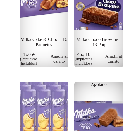
Milka Cake & Choc – 16
Milka Choco Brownie –
Paquetes
13 Paq
45,05
€
46,31
€
Añadir al
Añadir al
(Impuestos
(Impuestos
carrito
carrito
Incluidos)
Incluidos)
Agotado