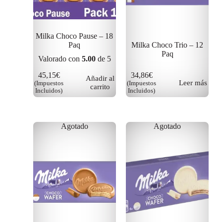
Milka Choco Pause – 18
Paq
Milka Choco Trio – 12
Paq
Valorado con
5.00
de 5
45,15
€
34,86
€
Añadir al
Leer más
(Impuestos
(Impuestos
carrito
Incluidos)
Incluidos)
Agotado
Agotado