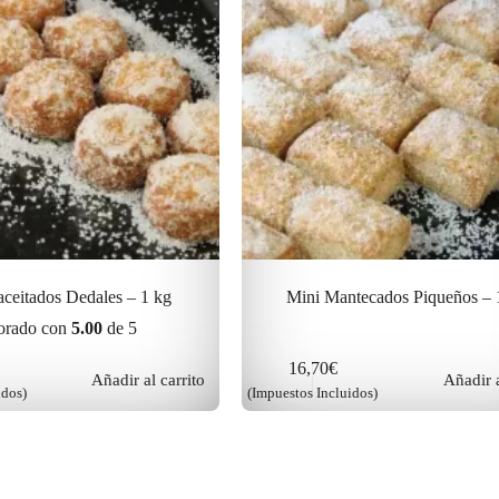
ceitados Dedales – 1 kg
Mini Mantecados Piqueños – 
orado con
5.00
de 5
16,70
€
Añadir al carrito
Añadir a
idos)
(Impuestos Incluidos)