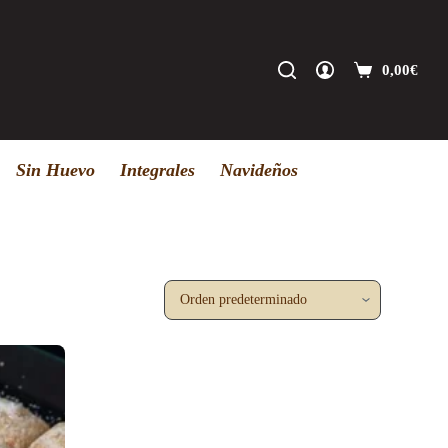
0,00
€
Carro
de
compra
Sin Huevo
Integrales
Navideños